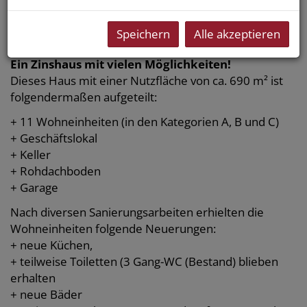
Beschreibung
Speichern
Alle akzeptieren
Ein Zinshaus mit vielen Möglichkeiten!
Dieses Haus mit einer Nutzfläche von ca. 690 m² ist
folgendermaßen aufgeteilt:
+ 11 Wohneinheiten (in den Kategorien A, B und C)
+ Geschäftslokal
+ Keller
+ Rohdachboden
+ Garage
Nach diversen Sanierungsarbeiten erhielten die
Wohneinheiten folgende Neuerungen:
+ neue Küchen,
+ teilweise Toiletten (3 Gang-WC (Bestand) blieben
erhalten
+ neue Bäder