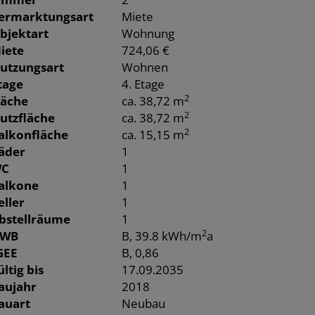
ermarktungsart
Miete
bjektart
Wohnung
iete
724,06 €
utzungsart
Wohnen
tage
4. Etage
2
läche
ca. 38,72 m
2
utzfläche
ca. 38,72 m
2
alkonfläche
ca. 15,15 m
äder
1
C
1
alkone
1
eller
1
bstellräume
1
2
WB
B, 39.8 kWh/m
a
GEE
B, 0,86
ültig bis
17.09.2035
aujahr
2018
auart
Neubau