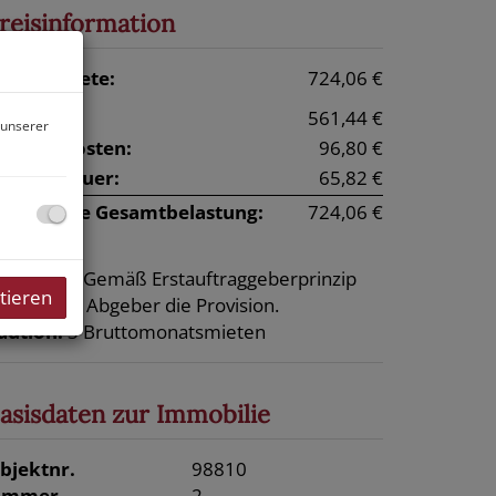
reisinformation
esamtmiete:
724,06 €
iete:
561,44 €
 unserer
etriebskosten:
96,80 €
msatzsteuer:
65,82 €
onatliche Gesamtbelastung:
724,06 €
rovision:
Gemäß Erstauftraggeberprinzip
tieren
ezahlt der Abgeber die Provision.
aution:
3 Bruttomonatsmieten
asisdaten zur Immobilie
bjektnr.
98810
immer
2