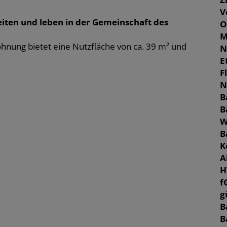
V
eiten und leben in der Gemeinschaft des
O
M
nung bietet eine Nutzfläche von ca. 39 m² und
N
E
F
N
B
B
W
B
K
A
H
f
g
B
B