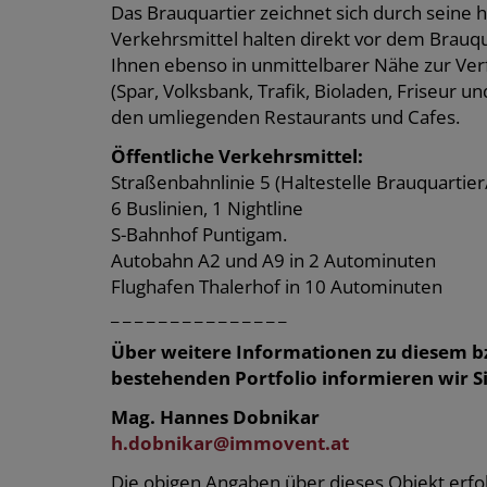
Das Brauquartier zeichnet sich durch seine 
Verkehrsmittel halten direkt vor dem Brauqua
Ihnen ebenso in unmittelbarer Nähe zur Ver
(Spar, Volksbank, Trafik, Bioladen, Friseur 
den umliegenden Restaurants und Cafes.
Öffentliche Verkehrsmittel:
Straßenbahnlinie 5 (Haltestelle Brauquartier
6 Buslinien, 1 Nightline
S-Bahnhof Puntigam.
Autobahn A2 und A9 in 2 Autominuten
Flughafen Thalerhof in 10 Autominuten
_ _ _ _ _ _ _ _ _ _ _ _ _ _ _
Über weitere Informationen zu diesem b
bestehenden Portfolio informieren wir Si
Mag. Hannes Dobnikar
h.dobnikar@immovent.at
Die obigen Angaben über dieses Objekt erfol