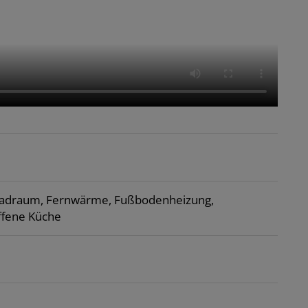
radraum
Fernwärme
Fußbodenheizung
ffene Küche