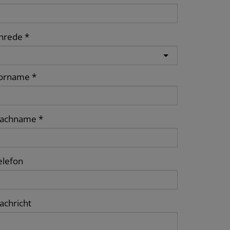
nrede
orname
achname
elefon
achricht