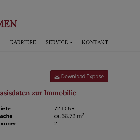
MEN
M
KARRIERE
SERVICE
KONTAKT
Download Expose
asisdaten zur Immobilie
iete
724,06 €
2
läche
ca. 38,72 m
immer
2