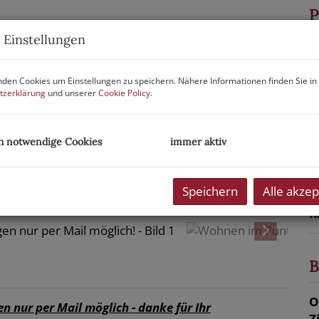
P
 Einstellungen
G
M
den Cookies um Einstellungen zu speichern. Nähere Informationen finden Sie in
B
tzerklärung
und unserer
Cookie Policy
.
U
m
h notwendige Cookies
immer aktiv
P
Speichern
Alle akzep
b
K
B
O
 nur per Mail möglich - danke für Ihr
Z