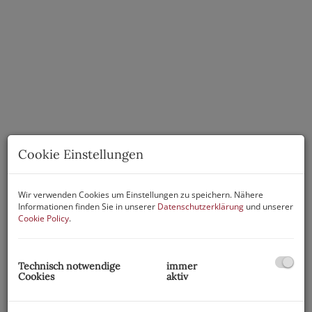
Cookie Einstellungen
Wir verwenden Cookies um Einstellungen zu speichern. Nähere
Informationen finden Sie in unserer
Datenschutzerklärung
und unserer
Cookie Policy
.
Beschreibung
Technisch notwendige
immer
Cookies
aktiv
Gesucht! Gefunden! Ihr neuer Firmenstandort im