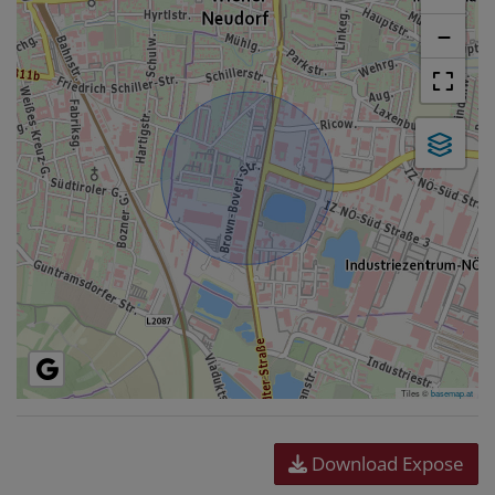
−
Tiles ©
basemap.at
Download Expose