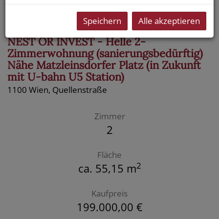
Speichern
Alle akzeptieren
NEST OR INVEST - Helle 2-
Zimmerwohnung (sanierungsbedürftig)
Nähe Matzleinsdorfer Platz (in Zukunft
mit U-bahn U5 Station)
1100 Wien
, Quellenstraße
Zimmer
2
Fläche
2
ca. 55,15 m
Kaufpreis
199.000,00 €