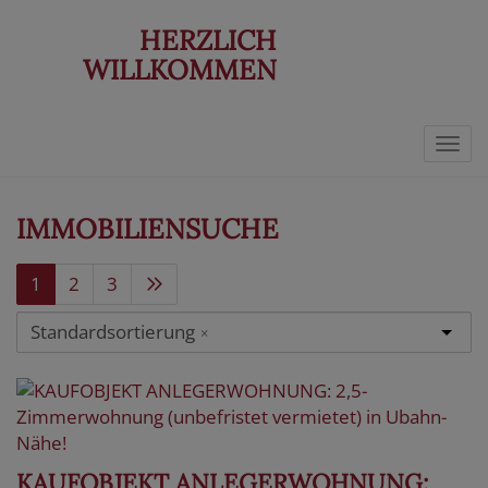
HERZLICH
WILLKOMMEN
Navi
IMMOBILIENSUCHE
1
2
3
Standardsortierung
×
KAUFOBJEKT ANLEGERWOHNUNG: