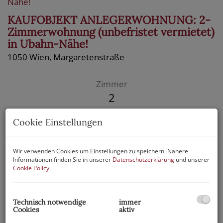
KAUFOBJEKT ANLEGERWOHNUNG: 2-
Zimmerwohnung (unbefristet vermietet)
in Ubahn-Nähe!
1050 Wien
, Margaretenstraße
Zimmer
2
Cookie Einstellungen
Fläche
2
ca. 44,96 m
Wir verwenden Cookies um Einstellungen zu speichern. Nähere
Informationen finden Sie in unserer
Datenschutzerklärung
und unserer
Kaufpreis
Cookie Policy
.
135.000,00 €
Technisch notwendige
immer
Cookies
aktiv