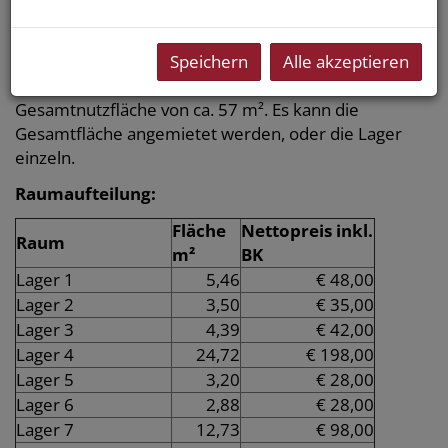
Eine Lagermöglichkeit in der ältesten Gasse Graz -
Speichern
Alle akzeptieren
unterhalb vom Schlossberg!
Das Lager in der Grazer Sporgasse bietet eine
Gesamtnutzfläche von ca. 57 m². Es kann die
Gesamtfläche angemietet werden, oder die Lager
einzeln.
Raumaufteilung:
Fläche
Nettopreis inkl.
Raum
m²
BK
Lager 1
5,46
€ 48,00
Lager 2
3,50
€ 35,00
Lager 3
4,39
€ 42,00
Lager 4
24,72
€ 198,00
Lager 5
3,20
€ 28,00
Lager 6
2,88
€ 28,00
Lager 7
12,73
€ 98,00