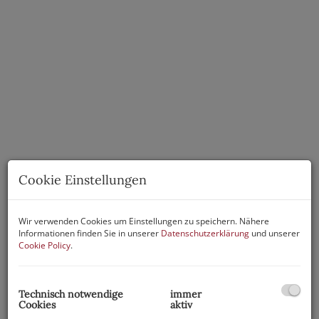
Cookie Einstellungen
Wir verwenden Cookies um Einstellungen zu speichern. Nähere
Informationen finden Sie in unserer
Datenschutzerklärung
und unserer
Cookie Policy
.
Beschreibung
Technisch notwendige
immer
Variable Büroflächen im Süden von Wien
Cookies
aktiv