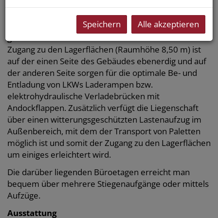
Die Gewerbeliegenschaft unterteilt sich in Büro- und
Lagerflächen. Die Büro- und Lagerflächen sind in der
Speichern
Alle akzeptieren
Flächenaufteilung variabel und somit individuell
gestaltbar - Büroflächen von 277 m² bis 554 m². Der
Zugang zu den Lagerflächen (Raumhöhe 8,50 m) ist
auf der einen Seite des Gebäudes ebenerdig und auf
der anderen Seite sorgen für die optimale Be- und
Entladung von LKWs Laderampen bzw.
elektrohydraulische Verladebrücken mit
Andockflappen. Zusätzlich verfügt die Liegenschaft
über einen witterungsgeschützten Lastenaufzug im
Außenbereich, mit dem der Transport von Paletten
möglich ist und somit der Zugang zu den Lagerflächen
um einiges erleichtert wird.
Die darüber liegenden Büroetagen erreicht man
bequem über mehrere Stiegenaufgänge oder mittels
Aufzüge.
Ausstattung