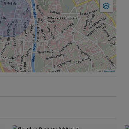
Tiles ©
basemap.at