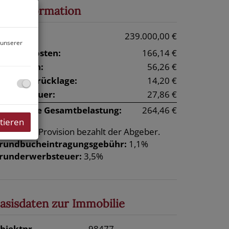
reisinformation
aufpreis:
239.000,00 €
 unserer
etriebskosten:
166,14 €
eizkosten:
56,26 €
eparaturrücklage:
14,20 €
msatzsteuer:
27,86 €
onatliche Gesamtbelastung:
264,46 €
tieren
rovision:
Provision bezahlt der Abgeber.
rundbucheintragungsgebühr:
1,1%
runderwerbsteuer:
3,5%
asisdaten zur Immobilie
bjektnr.
98477