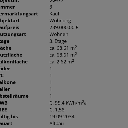
immer
3
ermarktungsart
Kauf
bjektart
Wohnung
aufpreis
239.000,00 €
utzungsart
Wohnen
tage
3. Etage
2
läche
ca. 68,61 m
2
utzfläche
ca. 68,61 m
2
alkonfläche
ca. 2,62 m
äder
1
C
1
alkone
1
eller
1
bstellräume
1
2
WB
C, 95.4 kWh/m
a
GEE
C, 1,58
ültig bis
19.09.2034
auart
Altbau