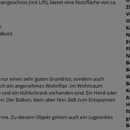
geschoss (mit Lift), bietet eine Nutzfläche von ca.
Z
V
O
e
K
alkon)
N
E
F
N
B
B
W
 nur einen sehr guten Grundriss, sondern auch
B
urch ein angenehmes Wohnflair. Im Wohnraum
K
le und ein Kühlschrank vorhanden sind. Ein Herd oder
A
. Der Balkon, klein aber fein, lädt zum Entspannen
H
f
me. Zu diesem Objekt gehört auch ein zugeteiltes
g
B