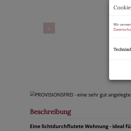
Cookie
Wir verwen
Datenschu
Technisc
Beschreibung
Eine lichtdurchflutete Wohnung - ideal fü