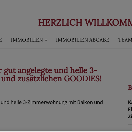
HERZLICH WILLKOM
E
IMMOBILIEN
IMMOBILIEN ABGABE
TEA
gut angelegte und helle 3-
und zusätzlichen GOODIES!
B
K
F
Z