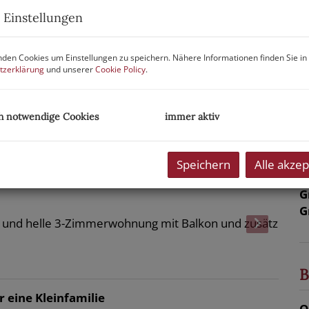
P
 Einstellungen
K
den Cookies um Einstellungen zu speichern. Nähere Informationen finden Sie in
B
tzerklärung
und unserer
Cookie Policy
.
H
R
h notwendige Cookies
immer aktiv
U
m
Speichern
Alle akzep
P
G
G
B
r eine Kleinfamilie
O