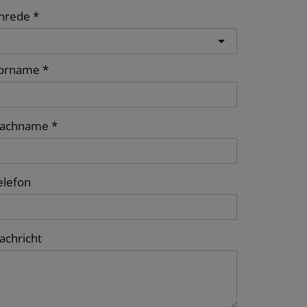
nrede
orname
achname
elefon
achricht