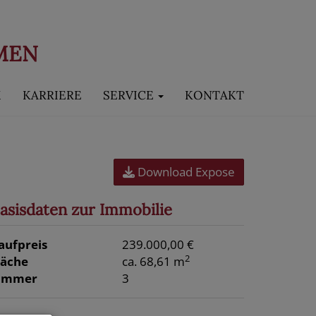
MEN
M
KARRIERE
SERVICE
KONTAKT
Download Expose
asisdaten zur Immobilie
aufpreis
239.000,00 €
2
läche
ca. 68,61 m
immer
3