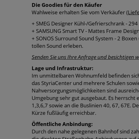
Die Goodies für den Käufer
Wahlweise erhalten Sie vom Verkäufer
(Lief
+ SMEG Designer Kühl-/Gefrierschrank - 294 
+ SAMSUNG Smart TV - Mattes Frame Design, 
+ SONOS Surround Sound System - 2 Boxen 
tollen Sound erleben.
Senden Sie uns Ihre Anfrage und besichtigen
Lage und Infrastruktur:
Im unmittelbaren Wohnumfeld befinden sich 
das StyriaCenter und mehrere Schulen sow
Nahversorgungsmöglichkeiten sind ausreichen
Umgebung sehr gut ausgebaut. Es herrscht e
1,3,6,7 sowie an die Buslinien 40, 67, 67E. D
Kürze fußläufig erreichbar.
Öffentliche Anbindung:
Durch den nahe gelegenen Bahnhof sind zahl
die direkten Straßenbahn-Anbindungen auf 