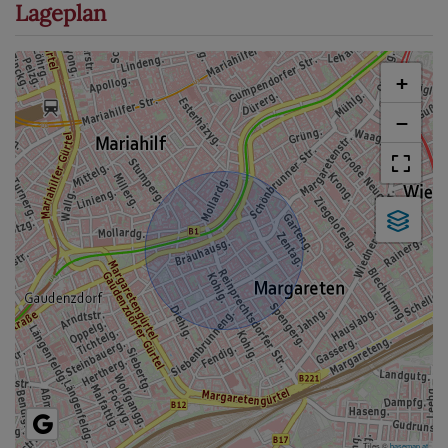
Lageplan
+
−
Tiles ©
basemap.at