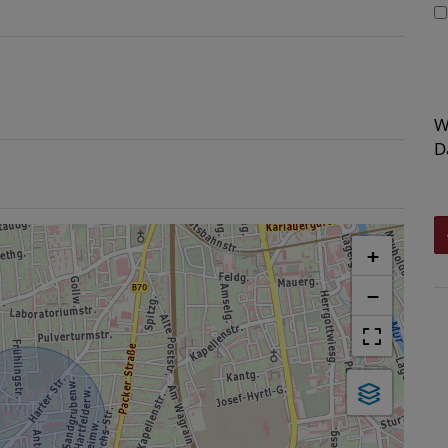
W
D
+
−