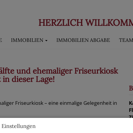
HERZLICH WILLKOM
E
IMMOBILIEN
IMMOBILIEN ABGABE
TEA
fte und ehemaliger Friseurkiosk
 in dieser Lage!
B
K
F
Z
 Einstellungen