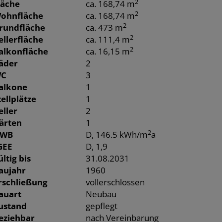
2
läche
ca. 168,74 m
2
ohnfläche
ca. 168,74 m
2
rundfläche
ca. 473 m
2
ellerfläche
ca. 111,4 m
2
alkonfläche
ca. 16,15 m
äder
2
C
3
alkone
1
tellplätze
1
eller
2
ärten
1
2
WB
D, 146.5 kWh/m
a
GEE
D, 1,9
ültig bis
31.08.2031
aujahr
1960
rschließung
vollerschlossen
auart
Neubau
ustand
gepflegt
eziehbar
nach Vereinbarung