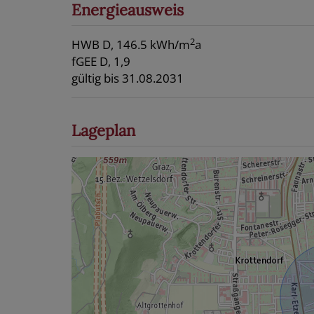
Energieausweis
2
HWB
D, 146.5 kWh/m
a
fGEE
D, 1,9
gültig bis
31.08.2031
Lageplan