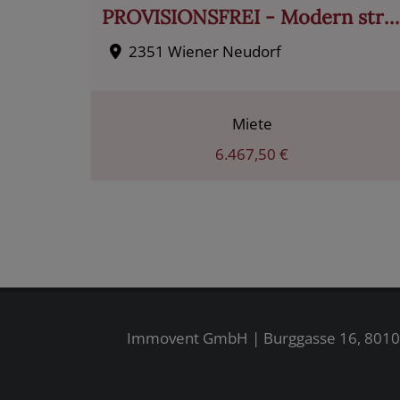
PROVISIONSFREI - Modern strukturierte, große Lagerfläche
2351 Wiener Neudorf
Miete
6.467,50 €
Immovent GmbH | Burggasse 16, 8010 G