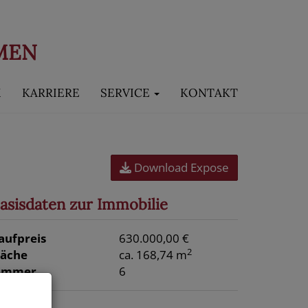
MEN
M
KARRIERE
SERVICE
KONTAKT
Download Expose
asisdaten zur Immobilie
aufpreis
630.000,00 €
2
läche
ca. 168,74 m
immer
6