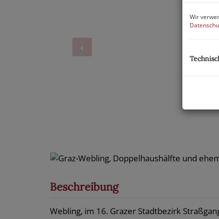
Wir verwen
Datenschu
Technisc
Beschreibung
Webling, im 16. Grazer Stadtbezirk Straßgan