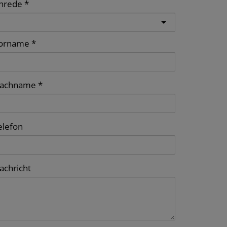
nrede
orname
achname
elefon
achricht