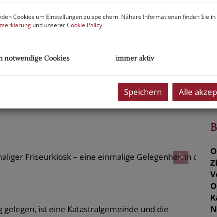
P
den Cookies um Einstellungen zu speichern. Nähere Informationen finden Sie in
tzerklärung
und unserer
Cookie Policy
.
K
P
h notwendige Cookies
immer aktiv
G
G
Speichern
Alle akzep
B
O
Z
V
O
K
N
g gelegen, ist eine Katastralgemeinde und die