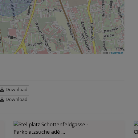
Tiles ©
basemap.at
Download
Download