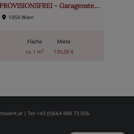
PROVISIONSFREI - Garagenstellplatz in der Christophgasse!
1050 Wien
Fläche
Miete
2
ca. 1 m
130,00 €
movent.at
| Tel:
+43 (0)664 888 73 056