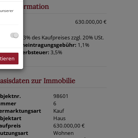
reisinformation
 unserer
aufpreis:
630.000,00 €
rovision:
3% des Kaufpreises zzgl. 20% USt.
rundbucheintragungsgebühr:
1,1%
runderwerbsteuer:
3,5%
tieren
asisdaten zur Immobilie
bjektnr.
98601
immer
6
ermarktungsart
Kauf
bjektart
Haus
aufpreis
630.000,00 €
utzungsart
Wohnen