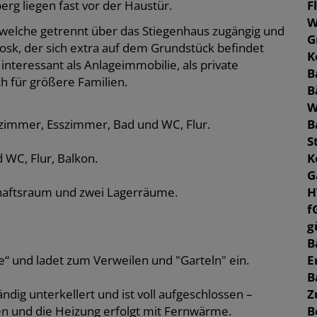
F
rg liegen fast vor der Haustür.
W
welche getrennt über das Stiegenhaus zugängig und
G
Kiosk, der sich extra auf dem Grundstück befindet
K
 interessant als Anlageimmobilie, als private
B
 für größere Familien.
B
W
B
immer, Esszimmer, Bad und WC, Flur.
S
K
WC, Flur, Balkon.
G
H
schaftsraum und zwei Lagerräume.
f
g
B
E
e“ und ladet zum Verweilen und "Garteln" ein.
B
Z
ändig unterkellert und ist voll aufgeschlossen –
B
n und die Heizung erfolgt mit Fernwärme.