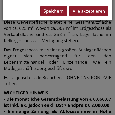
Ecklokal mit große Auslagen - große
Speichern
Alle akzeptieren
Lagerflächen - toller Standort!
Diese Gewerbefläche bietet eine Gesamtnutzfläche
von ca. 625 m², wovon ca. 367 m² im Erdgeschoss als
Verkaufsfläche und ca. 258 m² als Lagerfläche im
Kellergeschoss zur Verfügung stehen.
Das Erdgeschoss mit seinen großen Auslagenflächen
eignet sich hervorragend für den den
Lebensmittelhandel oder Einzelhandel wie ein
Modegeschäft, Sportgeschäft usw.
Es ist quasi für alle Branchen - OHNE GASTRONOMIE
- offen.
WICHTIGER HINWEIS:
- Die monatliche Gesamtbelastung von € 6.666,67
ist inkl. BK, jedoch exkl. USt > Endpreis € 8.000,00
- Einmalige Zahlung als Ablösesumme in Höhe