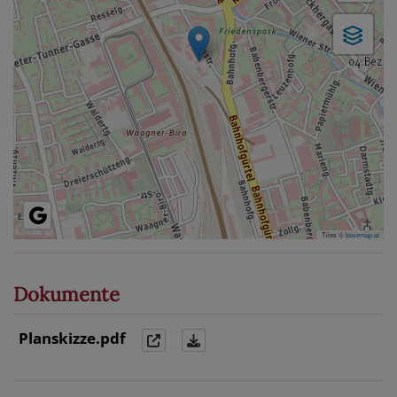
Tiles ©
basemap.at
Dokumente
Planskizze.pdf