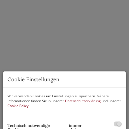
Cookie Einstellungen
Wir verwenden Cookies um Einstellungen zu speichern. Nähere
Informationen finden Sie in unserer
Datenschutzerklärung
und unserer
Cookie Policy
.
Beschreibung
Sie starten mit Ihrem Unternehmen oder wollen
Technisch notwendige
immer