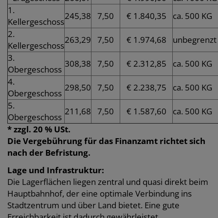
1.
245,38
7,50
€ 1.840,35
ca. 500 KG
Kellergeschoss
2.
263,29
7,50
€ 1.974,68
unbegrenzt
Kellergeschoss
3.
308,38
7,50
€ 2.312,85
ca. 500 KG
Obergeschoss
4.
298,50
7,50
€ 2.238,75
ca. 500 KG
Obergeschoss
5.
211,68
7,50
€ 1.587,60
ca. 500 KG
Obergeschoss
* zzgl. 20 % USt.
Die Vergebührung für das Finanzamt richtet sich
nach der Befristung.
Lage und Infrastruktur:
Die Lagerflächen liegen zentral und quasi direkt beim
Hauptbahnhof, der eine optimale Verbindung ins
Stadtzentrum und über Land bietet. Eine gute
Erreichbarkeit ist dadurch gewährleistet.