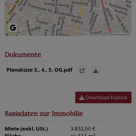
Tiles ©
basemap.at
Dokumente
Planskizze 3., 4., 5. OG.pdf
Download Expose
Basisdaten zur Immobilie
Miete (exkl. USt.)
3.832,50 €
2
Fläche
ca. 511 m