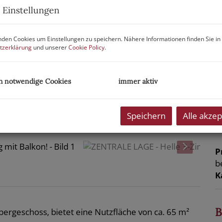
P
 Einstellungen
G
den Cookies um Einstellungen zu speichern. Nähere Informationen finden Sie in
tzerklärung
und unserer
Cookie Policy
.
M
B
S
h notwendige Cookies
immer aktiv
L
U
Speichern
Alle akzep
m
P
b
K
B
ergeschoss, bietet eine Nutzfläche von ca. 65 m²