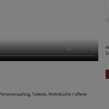
W
D
Personenaufzug
Toilette
Wohnküche / offene