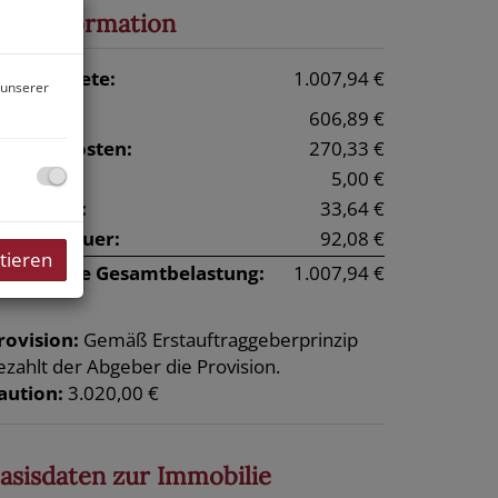
reisinformation
esamtmiete:
1.007,94 €
 unserer
iete:
606,89 €
etriebskosten:
270,33 €
onstiges:
5,00 €
iftkosten:
33,64 €
msatzsteuer:
92,08 €
tieren
onatliche Gesamtbelastung:
1.007,94 €
rovision:
Gemäß Erstauftraggeberprinzip
ezahlt der Abgeber die Provision.
aution:
3.020,00 €
asisdaten zur Immobilie