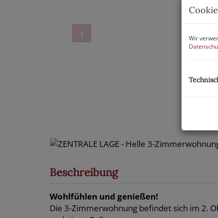
Cookie
Wir verwen
Datenschu
Technisc
Beschreibung
Wohlfühlen und genießen!
Die 3-Zimmerwohnung befindet sich im 2. Ob