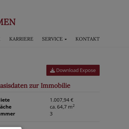
MEN
M
KARRIERE
SERVICE
KONTAKT
Download Expose
asisdaten zur Immobilie
iete
1.007,94 €
2
läche
ca. 64,7 m
immer
3