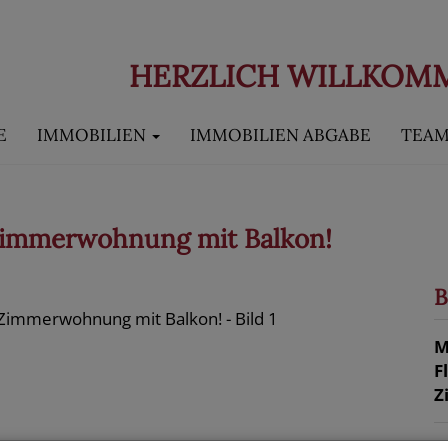
HERZLICH WILLKOM
E
IMMOBILIEN
IMMOBILIEN ABGABE
TEA
immerwohnung mit Balkon!
B
M
F
Z