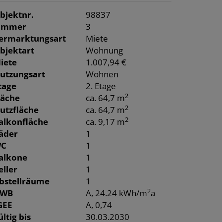
bjektnr.
98837
immer
3
ermarktungsart
Miete
bjektart
Wohnung
iete
1.007,94 €
utzungsart
Wohnen
tage
2. Etage
2
läche
ca. 64,7 m
2
utzfläche
ca. 64,7 m
2
alkonfläche
ca. 9,17 m
äder
1
C
1
alkone
1
eller
1
bstellräume
1
2
WB
A, 24.24 kWh/m
a
GEE
A, 0,74
ültig bis
30.03.2030