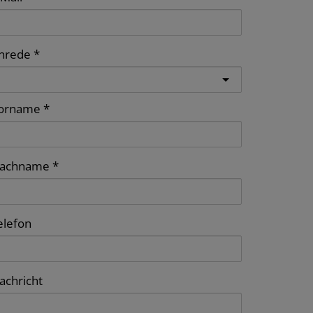
nrede
orname
achname
elefon
achricht