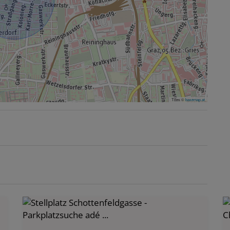
Tiles ©
basemap.at