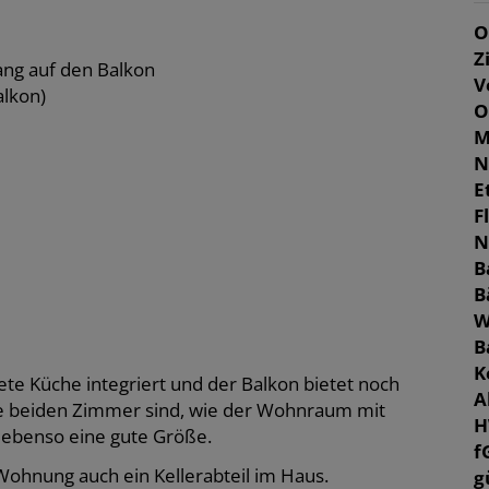
O
Z
ang auf den Balkon
V
alkon)
O
M
N
E
F
N
B
B
W
B
K
ete Küche integriert und der Balkon bietet noch
A
Die beiden Zimmer sind, wie der Wohnraum mit
H
ebenso eine gute Größe.
f
Wohnung auch ein Kellerabteil im Haus.
g