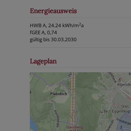
Energieausweis
2
HWB
A, 24.24 kWh/m
a
fGEE
A, 0,74
gültig bis
30.03.2030
Lageplan