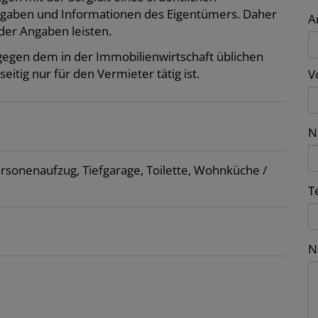
ngaben und Informationen des Eigentümers. Daher
A
der Angaben leisten.
tgegen dem in der Immobilienwirtschaft üblichen
tig nur für den Vermieter tätig ist.
V
N
rsonenaufzug
Tiefgarage
Toilette
Wohnküche /
T
N