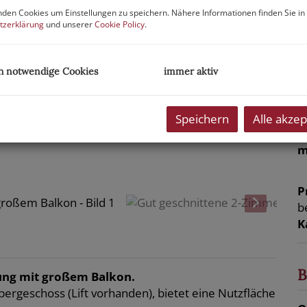
P
den Cookies um Einstellungen zu speichern. Nähere Informationen finden Sie in
tzerklärung
und unserer
Cookie Policy
.
G
M
h notwendige Cookies
immer aktiv
B
L
Speichern
Alle akzep
U
m
P
b
K
B
ung mit großem Balkon.
rgeschoss (Lift vorhanden), bietet eine Nutzfläche