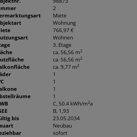
bjektnr.
98873
immer
2
ermarktungsart
Miete
bjektart
Wohnung
iete
766,97 €
utzungsart
Wohnen
tage
3. Etage
2
läche
ca. 56,56 m
2
utzfläche
ca. 56,56 m
2
alkonfläche
ca. 9,77 m
äder
1
C
1
alkone
1
bstellräume
1
2
WB
C, 50.4 kWh/m
a
GEE
B, 1,93
ültig bis
23.05.2034
auart
Neubau
eziehbar
sofort