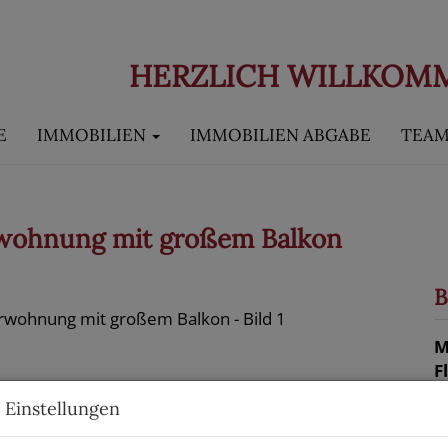
HERZLICH WILLKOM
E
IMMOBILIEN
IMMOBILIEN ABGABE
TEA
wohnung mit großem Balkon
B
M
F
Z
 Einstellungen