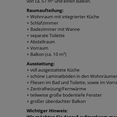
von ca. 57 m² und einen Balkon.
Raumaufteilung:
+ Wohnraum mit integrierter Küche
+ Schlafzimmer
+ Badezimmer mit Wanne
+ separate Toilette
+ Abstellraum
+ Vorraum
+ Balkon (ca. 10 m²)
Ausstattung:
+ voll ausgestattete Küche
+ schöne Laminatböden in den Wohnräume
+ Fliesen im Bad und Toilette, sowie im Vor
+ Zentralheizung/Fernwärme
+ teilweise große bodentiefe Fenster
+ großer überdachter Balkon
Wichtiger Hinweis:
Wir möchten Sie darauf aufmerksam mach