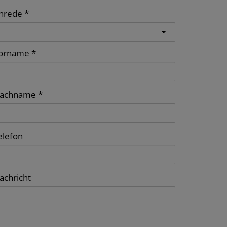
nrede
orname
achname
elefon
achricht