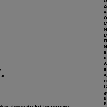
O
Z
V
O
M
N
E
F
N
B
B
W
B
n
A
raum
H
f
g
B
B
en, dass es sich bei den Fotos um