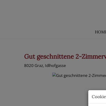
HOM
Gut geschnittene 2-Zimmer
8020 Graz
, Idlhofgasse
Cookie