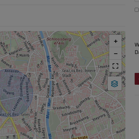
+
W
D
−