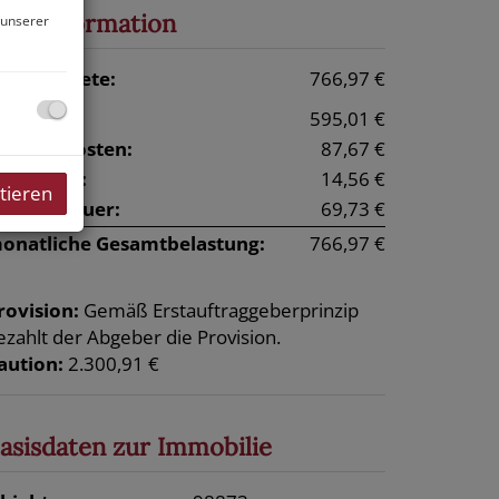
reisinformation
 unserer
esamtmiete:
766,97 €
iete:
595,01 €
etriebskosten:
87,67 €
iftkosten:
14,56 €
tieren
msatzsteuer:
69,73 €
onatliche Gesamtbelastung:
766,97 €
rovision:
Gemäß Erstauftraggeberprinzip
ezahlt der Abgeber die Provision.
aution:
2.300,91 €
asisdaten zur Immobilie