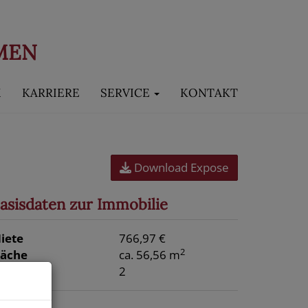
MEN
M
KARRIERE
SERVICE
KONTAKT
Download Expose
asisdaten zur Immobilie
iete
766,97 €
2
läche
ca. 56,56 m
immer
2