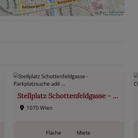
Tiles ©
basemap.at
Stellplatz Schottenfeldgasse - Parkplatzsuche adé ...
1070 Wien
Fläche
Miete