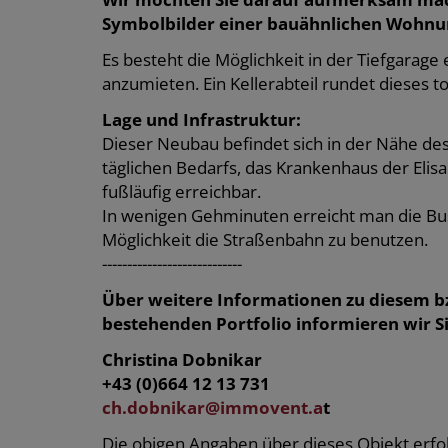
Symbolbilder einer bauähnlichen Wohnun
Es besteht die Möglichkeit in der Tiefgarage e
anzumieten. Ein Kellerabteil rundet dieses 
Lage und Infrastruktur:
Dieser Neubau befindet sich in der Nähe de
täglichen Bedarfs, das Krankenhaus der Elis
fußläufig erreichbar.
In wenigen Gehminuten erreicht man die Bus
Möglichkeit die Straßenbahn zu benutzen.
----------------------------
Über weitere Informationen zu diesem b
bestehenden Portfolio informieren wir Si
Christina Dobnikar
+43 (0)664 12 13 731
ch.dobnikar@immovent.a
t
Die obigen Angaben über dieses Objekt erfol