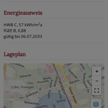
Energieausweis
2
HWB
C, 57 kWh/m
a
fGEE
B, 0,88
gültig bis
06.07.2033
Lageplan
+
−